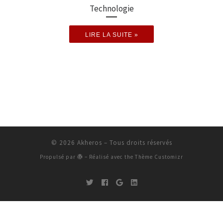
Technologie
LIRE LA SUITE »
© 2026
Akheros
– Tous droits réservés
Propulsé par
– Réalisé avec the
Thème Customizr